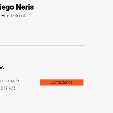
iego Neris
Hijo Electricista
as
ier consulta
Contactanos
 819 435