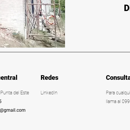
D
central
Redes
Consult
Punta del Este
LinkedIn
Para cualqu
5
llama al
099
9@gmail.com