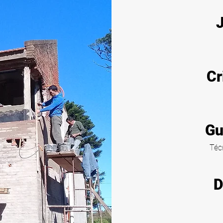
J
Cr
Gu
Téc
D