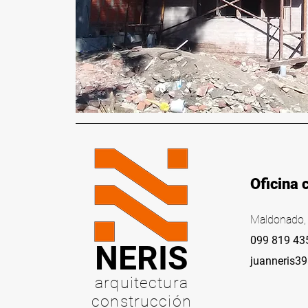
Oficina 
Maldonado, 
099 819 43
NERIS
juanneris3
arquitectura
construcción