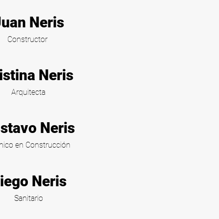
uan Neris
Constructor
istina Neris
Arquitecta
stavo Neris
nico en Construcción
iego Neris
Sanitario